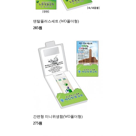
덴탈플러스세트 (WO폴더형)
285원
간편형 미니위생함(WO폴더형)
275원