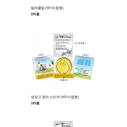
칼라클립 (WO수첩형)
195원
냉장고 정리 스티커 (WO수첩형)
245원