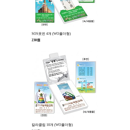
SOS옷핀 4개 (WO폴더형)
230원
칼라클립 10개 (WO폴더형)