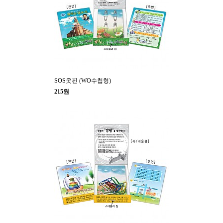
SOS옷핀 (WO수첩형)
215원