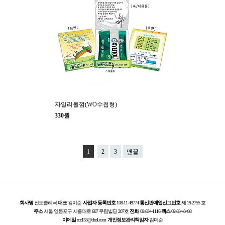
자일리톨껌(WO수첩형)
330원
1
2
3
맨끝
회사명
전도클리닉
대표
김미순
사업자 등록번호
108-11-48774
통신판매업신고번호
제 19-2755 호
주소
서울 영등포구 시흥대로 607 무림빌딩 207호
전화
02-834-1116
팩스
02-834-8498
이메일
ccc153@chol.com
개인정보관리책임자
김미순