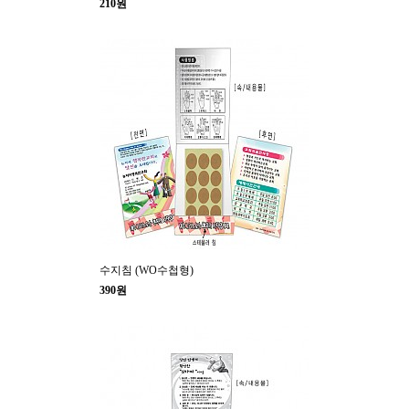
210원
수지침 (WO수첩형)
390원