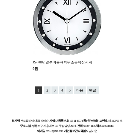
JS-7002 알루미늄큐빅무소음탁상시계
0원
1
2
3
4
5
다음
맨끝
회사명
전도클리닉
대표
김미순
사업자 등록번호
108-11-48774
통신판매업신고번호
제 19-2755 호
주소
서울 영등포구 시흥대로 607 무림빌딩 207호
전화
02-834-1116
팩스
02-834-8498
이메일
ccc153@chol.com
개인정보관리책임자
김미순