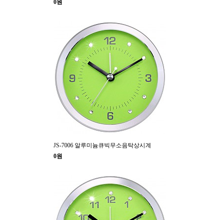
0원
JS-7006 알루미늄큐빅무소음탁상시계
0원