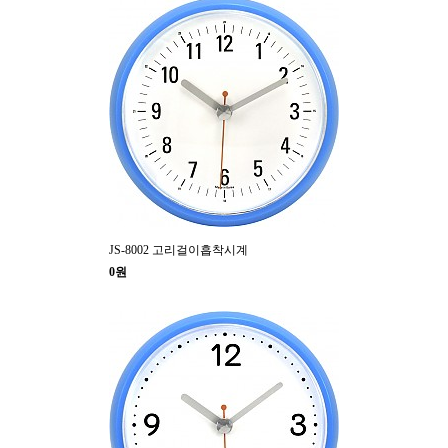
JS-8002 고리걸이흡착시계
0원