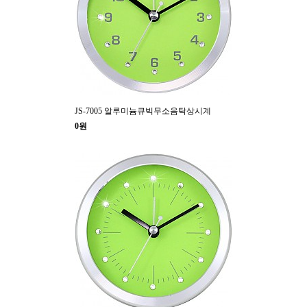
JS-7005 알루미늄큐빅무소음탁상시계
0원