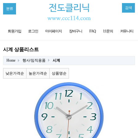
검색
분류
회원가입
로그인
마이페이지
장바구니
FAQ
1:1문의
커뮤니티
시계 상품리스트
Home
행사/임직용품
시계
낮은가격순
높은가격순
상품명순