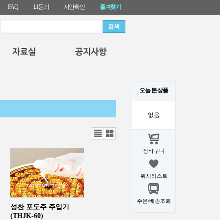
FAQ
1:1문의
시안확인
즐겨찾기
오늘 본 상품
없음
리스
갤러
트뷰
리뷰
장바구니
위시리스트
주문/배송조회
성찬 포도주 주입기
(THJK-60)