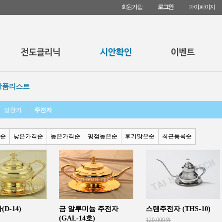
회원가입
로그인
마이페이지
상품리스트
성찬기
주전자
순
낮은가격순
높은가격순
평점높은순
후기많은순
최근등록순
D-14)
금 알루미늄 주전자
스텐주전자 (THS-10)
(GAL-14호)
120,000원