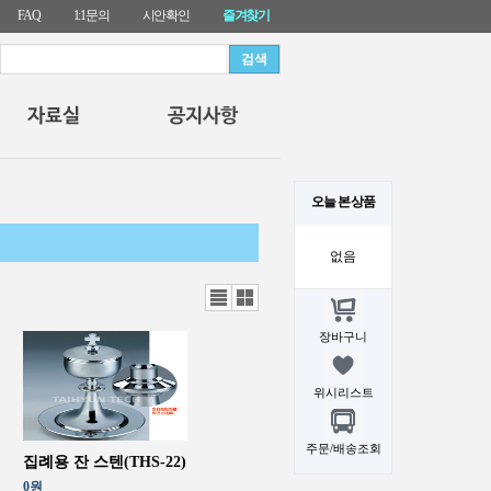
FAQ
1:1문의
시안확인
즐겨찾기
오늘 본 상품
없음
리스
갤러
트뷰
리뷰
장바구니
위시리스트
주문/배송조회
집례용 잔 스텐(THS-22)
0원