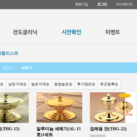
회원가입
로그인
마이페이지
상품리스트
성찬기
세례기
순
낮은가격순
높은가격순
평점높은순
후기많은순
최근등록순
THG-15)
알루미늄 세례기(AL-15
집례용 잔(THG-22)
호)1세트
350,000원