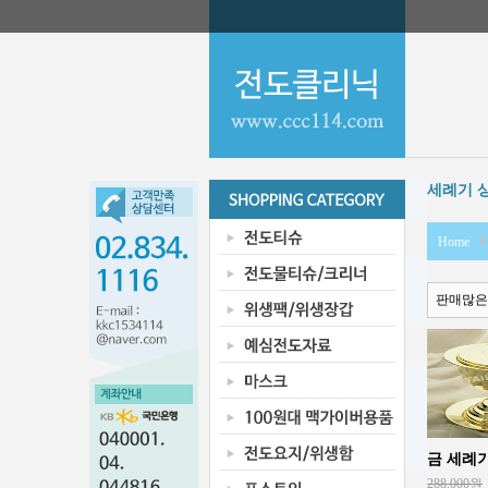
세례기 
Home
판매많은
금 세례기(
288,000원