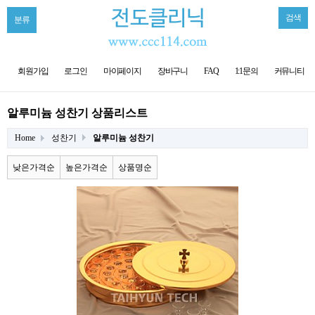
검색
분류
회원가입
로그인
마이페이지
장바구니
FAQ
1:1문의
커뮤니티
알루미늄 성찬기 상품리스트
Home
성찬기
알루미늄 성찬기
낮은가격순
높은가격순
상품명순