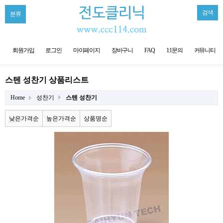
검색
분류
회원가입
로그인
마이페이지
장바구니
FAQ
1:1문의
커뮤니티
스텐 성찬기 상품리스트
Home
성찬기
스텐 성찬기
낮은가격순
높은가격순
상품명순