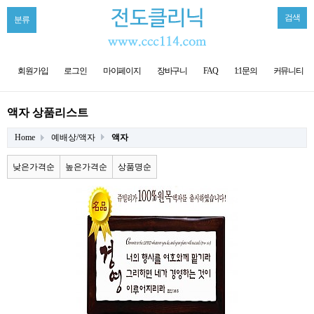
검색
분류
회원가입
로그인
마이페이지
장바구니
FAQ
1:1문의
커뮤니티
액자 상품리스트
Home
예배상/액자
액자
낮은가격순
높은가격순
상품명순