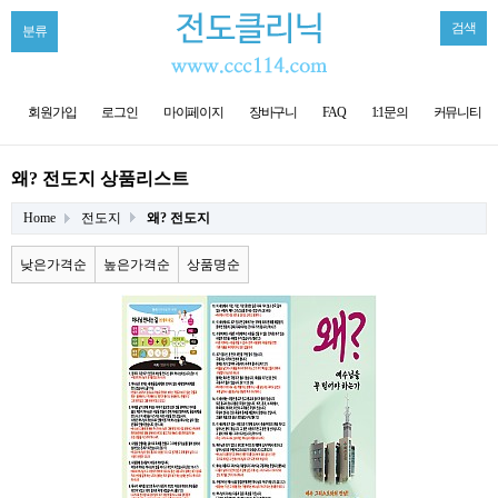
검색
분류
회원가입
로그인
마이페이지
장바구니
FAQ
1:1문의
커뮤니티
왜? 전도지 상품리스트
Home
전도지
왜? 전도지
낮은가격순
높은가격순
상품명순