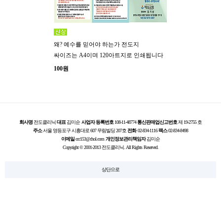
왜? 예수를 믿어야 하는가 전도지
싸이즈는 A4이며 120아트지로 인쇄됩니다
100원
회사명
전도클리닉
대표
김미순
사업자 등록번호
108-11-48774
통신판매업신고번호
제 19-2755 호
주소
서울 영등포구 시흥대로 607 무림빌딩 207호
전화
02-834-1116
팩스
02-834-8498
이메일
ccc153@chol.com
개인정보관리책임자
김미순
Copyright © 2001-2013 전도클리닉. All Rights Reserved.
상단으로