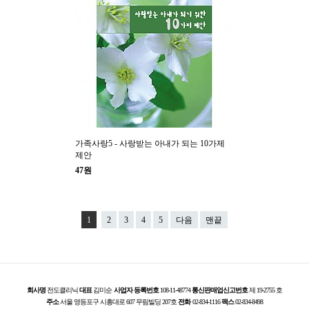
가족사랑5 - 사랑받는 아내가 되는 10가제
제안
47원
1
2
3
4
5
다음
맨끝
회사명
전도클리닉
대표
김미순
사업자 등록번호
108-11-48774
통신판매업신고번호
제 19-2755 호
주소
서울 영등포구 시흥대로 607 무림빌딩 207호
전화
02-834-1116
팩스
02-834-8498