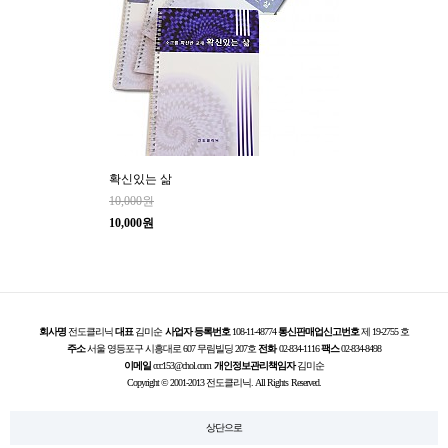
확신있는 삶
10,000원
10,000원
회사명
전도클리닉
대표
김미순
사업자 등록번호
108-11-48774
통신판매업신고번호
제 19-2755 호
주소
서울 영등포구 시흥대로 607 무림빌딩 207호
전화
02-834-1116
팩스
02-834-8498
이메일
ccc153@chol.com
개인정보관리책임자
김미순
Copyright © 2001-2013 전도클리닉. All Rights Reserved.
상단으로