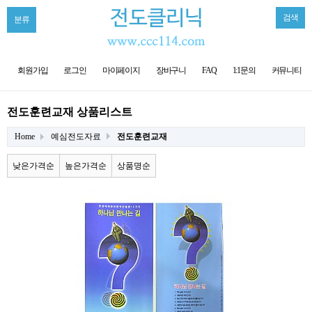
검색
분류
회원가입
로그인
마이페이지
장바구니
FAQ
1:1문의
커뮤니티
전도훈련교재 상품리스트
Home
예심전도자료
전도훈련교재
낮은가격순
높은가격순
상품명순