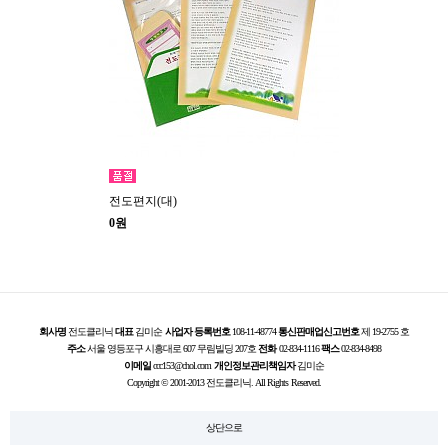
전도편지(대)
0원
회사명
전도클리닉
대표
김미순
사업자 등록번호
108-11-48774
통신판매업신고번호
제 19-2755 호
주소
서울 영등포구 시흥대로 607 무림빌딩 207호
전화
02-834-1116
팩스
02-834-8498
이메일
ccc153@chol.com
개인정보관리책임자
김미순
Copyright © 2001-2013 전도클리닉. All Rights Reserved.
상단으로