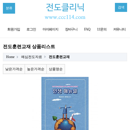
검색
분류
회원가입
로그인
마이페이지
장바구니
FAQ
1:1문의
커뮤니티
전도훈련교재 상품리스트
Home
예심전도자료
전도훈련교재
낮은가격순
높은가격순
상품명순