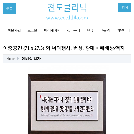
검색
분류
회원가입
로그인
마이페이지
장바구니
FAQ
1:1문의
커뮤니티
이중공간 (71 x 27.5) 외 너의행사, 번성, 창대 > 예배상/액자
Home
예배상/액자