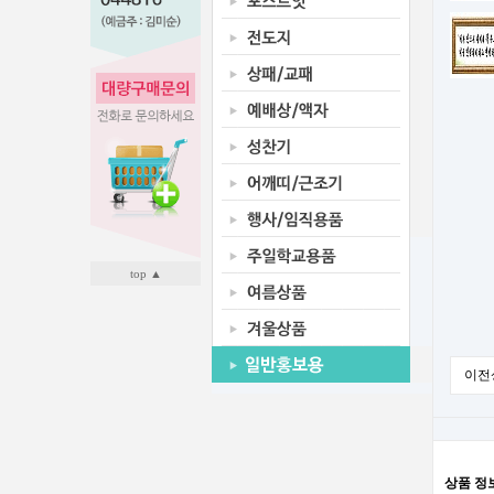
top ▲
이전
상품 정