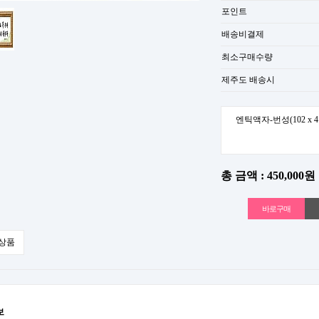
포인트
배송비결제
최소구매수량
제주도 배송시
엔틱액자-번성(102 x 4
총 금액 : 450,000원
상품
보