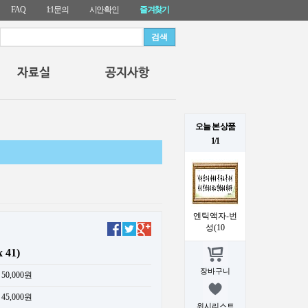
FAQ
1:1문의
시안확인
즐겨찾기
오늘 본 상품
1/1
엔틱액자-번
성(10
41)
장바구니
50,000원
45,000원
위시리스트