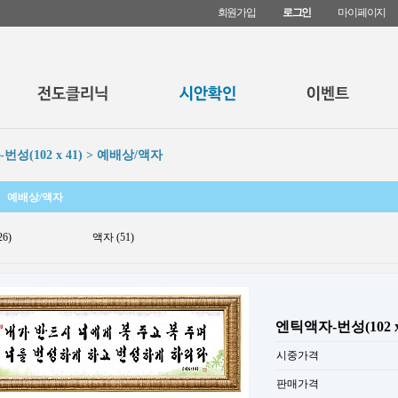
회원가입
로그인
마이페이지
성(102 x 41) > 예배상/액자
예배상/액자
6)
액자 (51)
엔틱액자-번성(102 x 
시중가격
판매가격