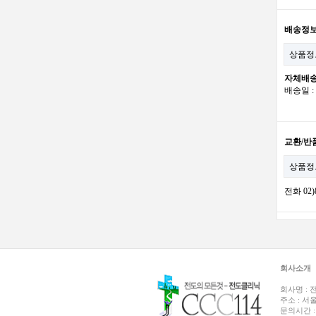
배송정
상품정
자체배
배송일 
교환/반
상품정
전화 02
회사소개
회사명 :
전
주소 :
서울
문의시간 : 평