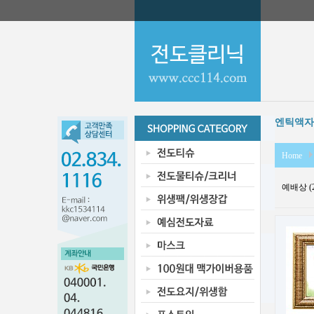
엔틱액자-번
Home
예배상 (2