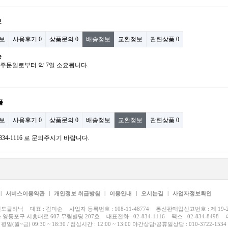
보
보
사용후기
0
상품문의
0
배송정보
교환정보
관련상품
0
송
: 주문일로부터 약 7일 소요됩니다.
품
보
사용후기
0
상품문의
0
배송정보
교환정보
관련상품
0
)834-1116 로 문의주시기 바랍니다.
|
|
|
|
|
서비스이용약관
개인정보 취급방침
이용안내
오시는길
사업자정보확인
도클리닉
대표 :
김미순
사업자 등록번호 :
108-11-48774
통신판매업신고번호 :
제 19-
 영등포구 시흥대로 607 무림빌딩 207호
대표전화 :
02-834-1116
팩스 :
02-834-8498
일(월~금) 09:30 ~ 18:30 / 점심시간 : 12:00 ~ 13:00 야간상담/공휴일상담 : 010-3722-1534