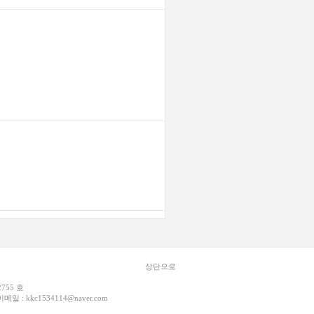
상단으로
2755 호
이메일 :
kkc1534114@naver.com