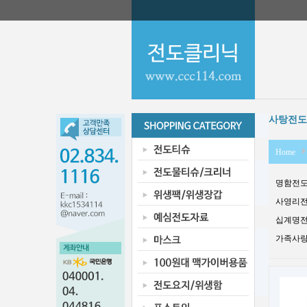
사탕전도
Home
명함전도지
사영리전도
십계명전도
가족사랑 