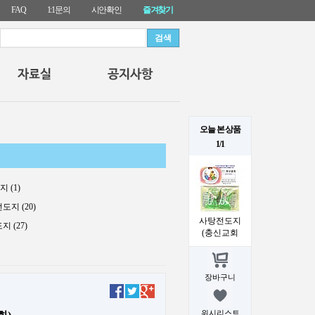
FAQ
1:1문의
시안확인
즐겨찾기
오늘 본 상품
1/1
 (1)
지 (20)
사탕전도지
 (27)
(충신교회
장바구니
위시리스트