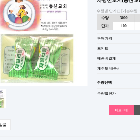
사탕전도지(충신교
수량별 단가표 [기본수량 : 
수량
3000
단가
100
판매가격
포인트
배송비결제
제주도 배송시
수량선택
수량별단가
상품