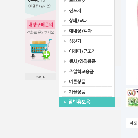
top ▲
이전