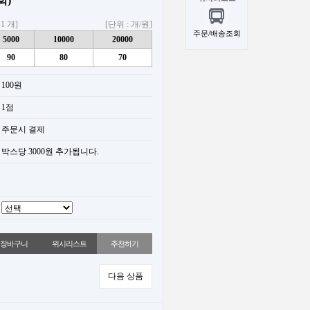
회)
1 개]
[단위 : 개/원]
주문/배송조회
5000
10000
20000
90
80
70
100원
1점
주문시 결제
박스당 3000원 추가됩니다.
위시리스트
추천하기
다음 상품