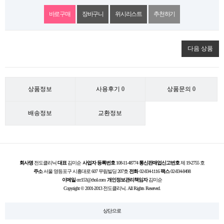
위시리스트
추천하기
다음 상품
상품정보
사용후기
0
상품문의
0
배송정보
교환정보
회사명
전도클리닉
대표
김미순
사업자 등록번호
108-11-48774
통신판매업신고번호
제 19-2755 호
주소
서울 영등포구 시흥대로 607 무림빌딩 207호
전화
02-834-1116
팩스
02-834-8498
이메일
ccc153@chol.com
개인정보관리책임자
김미순
Copyright © 2001-2013 전도클리닉. All Rights Reserved.
상단으로