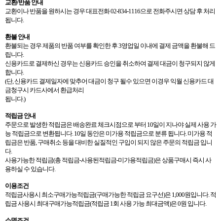
교환
/
반품 안내
교환이나 반품을 원하시는 경우 대표전화
02-834-1116
으로 전화주시면 상담 후 처리
됩니다
.
환불 안내
환불되는 경우 제품의 반품 여부를 확인한 후
3
영업일 이내에 결제 금액을 환불해 드
립니다
.
신용카드로 결제하신 경우는 신용카드 승인을 취소하여 결제 대금이 청구되지 않게
합니다
.
(
단
,
신용카드 결제일자에 맞추어 대금이 청구 될수 있으면 이경우 익월 신용카드 대
금청구시 카드사에서 환급처리
됩니다
.)
적립금 안내
주문으로 발생한 적립금은 배송완료 체크시점으로 부터
10
일이 지나야 실제 사용 가
능 적립금으로 변환됩니다
. 10
일 동안은 미가용 적립금으로 분류 됩니다
.
미가용 적
립금은 반품
,
구매취소 등을 대비한 실질적인 구입이 되지 않은 주문의 적립금 입니
다
.
사용가능한 적립금
(
총 적립금
-
사용된적립금
-
미가용적립금
)
은 상품구매시 즉시 사
용하실 수 있습니다
.
이용조건
적립금사용시 최소구매가능적립금
(
구매가능한 적립금 요구선
)
은
1,000
원입니다
.
적
립금 사용시 최대구매가능적립금
(
적립금
1
회 사용 가능 최대금액
)
은
0
원 입니다
.
소멸조건