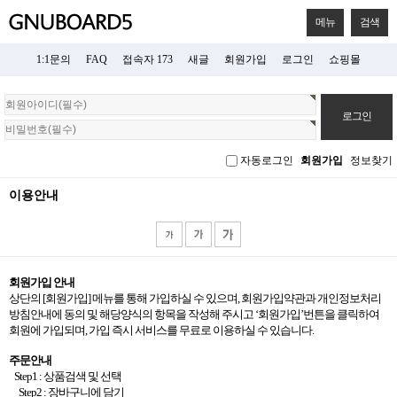
메뉴
검색
1:1문의
FAQ
접속자 173
새글
회원가입
로그인
쇼핑몰
회
원
로
그
자동로그인
회원가입
정보찾기
인
이용안내
회원가입 안내
상단의
[
회원가입
]
메뉴를 통해 가입하실 수 있으며
,
회원가입약관과 개인정보처리
방침안내에 동의 및 해당양식의 항목을 작성해 주시고
‘
회원가입
’
번튼을 클릭하여
회원에 가입되며
,
가입 즉시 서비스를 무료로 이용하실 수 있습니다
.
주문안내
Step1 :
상품검색 및 선택
Step2 :
장바구니에 담기