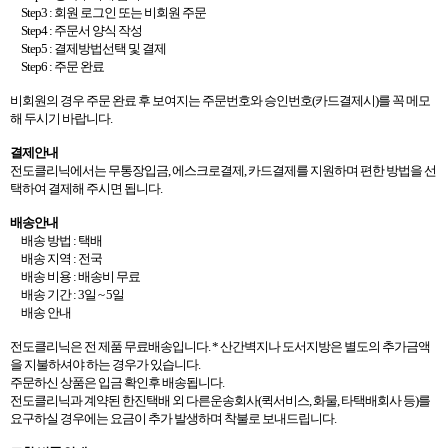
Step3 :
회원 로그인 또는 비회원 주문
Step4 :
주문서 양식 작성
Step5 :
결제방법선택 및 결제
Step6 :
주문 완료
비회원의 경우 주문 완료 후 보여지는 주문번호와 승인번호
(
카드결제시
)
를 꼭 메모
해 두시기 바랍니다
.
결제안내
전도클리닉에서는 무통장입금
,
에스크로결제
,
카드결제를 지원하며 편한 방법을 선
택하여 결제해 주시면 됩니다
.
배송안내
배송 방법
:
택배
배송 지역
:
전국
배송 비용
:
배송비 무료
배송 기간
: 3
일
~ 5
일
배송 안내
전도클리닉은 전 제품 무료배송입니다
. *
산간벽지나 도서지방은 별도의 추가금액
을 지불하셔야 하는 경우가 있습니다
.
주문하신 상품은 입금 확인후 배송됩니다
.
전도클리닉과 계약된 한진택배 외 다른운송회사
(
퀵서비스
,
화물
,
타택배회사 등
)
를
요구하실 경우에는 요금이 추가 발생하며 착불로 보내드립니다
.