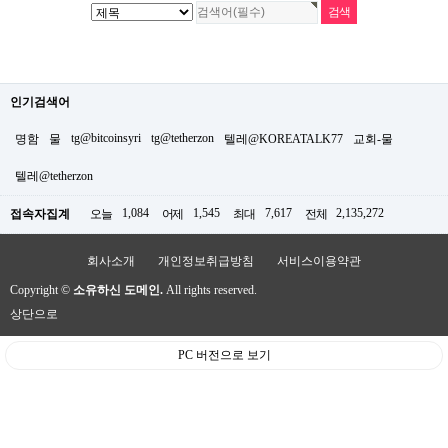
인기검색어
tg@bitcoinsyri
tg@tetherzon
명함
물
텔레@KOREATALK77
교회-물
텔레@tetherzon
1,084
1,545
7,617
2,135,272
접속자집계
오늘
어제
최대
전체
회사소개
개인정보취급방침
서비스이용약관
Copyright ©
소유하신 도메인.
All rights reserved.
상단으로
PC 버전으로 보기