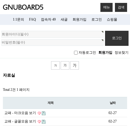
메뉴
검색
1:1문의
FAQ
접속자 49
새글
회원가입
로그인
쇼핑몰
회
원
로
그
자동로그인
회원가입
정보찾기
인
자료실
Total 2건
1 페이지
제목
날짜
교패 - 마크모음 보기
02-27
교패 - 글꼴모음 보기
02-27